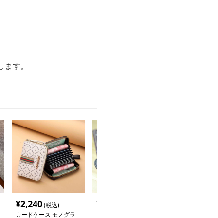
します。
¥
2,240
¥
4,420
¥
2,920
(税込)
(税込)
(税込
カードケース モノグラ
コンパクト多機能カード
フラグメント ケ