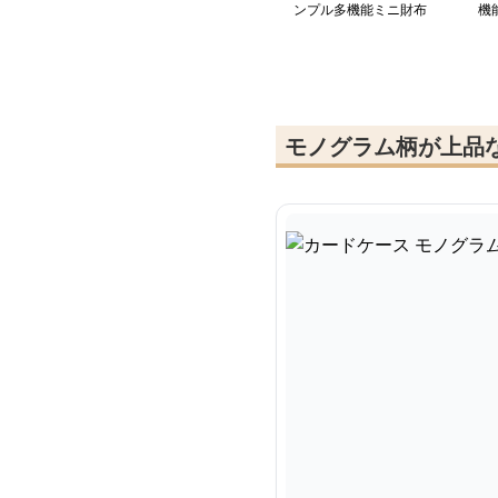
ンプル多機能ミニ財布
機
ン
モノグラム柄が上品