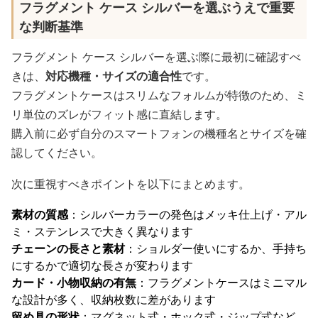
フラグメント ケース シルバーを選ぶうえで重要
な判断基準
フラグメント ケース シルバーを選ぶ際に最初に確認すべ
きは、
対応機種・サイズの適合性
です。
フラグメントケースはスリムなフォルムが特徴のため、ミ
リ単位のズレがフィット感に直結します。
購入前に必ず自分のスマートフォンの機種名とサイズを確
認してください。
次に重視すべきポイントを以下にまとめます。
素材の質感
：シルバーカラーの発色はメッキ仕上げ・アル
ミ・ステンレスで大きく異なります
チェーンの長さと素材
：ショルダー使いにするか、手持ち
にするかで適切な長さが変わります
カード・小物収納の有無
：フラグメントケースはミニマル
な設計が多く、収納枚数に差があります
留め具の形状
：マグネット式・ホック式・ジップ式など、