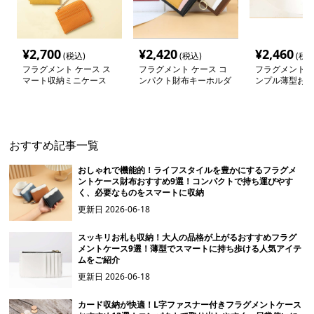
¥
2,700
¥
2,420
¥
2,460
(税込)
(税込)
(税込
フラグメント ケース ス
フラグメント ケース コ
フラグメント ケ
マート収納ミニケース
ンパクト財布キーホルダ
ンプル薄型お財
ー
おすすめ記事一覧
おしゃれで機能的！ライフスタイルを豊かにするフラグメ
ントケース財布おすすめ9選！コンパクトで持ち運びやす
く、必要なものをスマートに収納
更新日
2026-06-18
スッキリお札も収納！大人の品格が上がるおすすめフラグ
メントケース9選！薄型でスマートに持ち歩ける人気アイテ
ムをご紹介
更新日
2026-06-18
カード収納が快適！L字ファスナー付きフラグメントケース