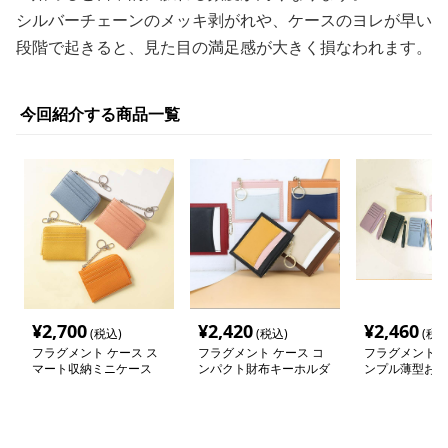
シルバーチェーンのメッキ剥がれや、ケースのヨレが早い
段階で起きると、見た目の満足感が大きく損なわれます。
今回紹介する商品一覧
¥
2,700
¥
2,420
¥
2,460
(税込)
(税込)
(税込
フラグメント ケース ス
フラグメント ケース コ
フラグメント ケ
マート収納ミニケース
ンパクト財布キーホルダ
ンプル薄型お財
ー