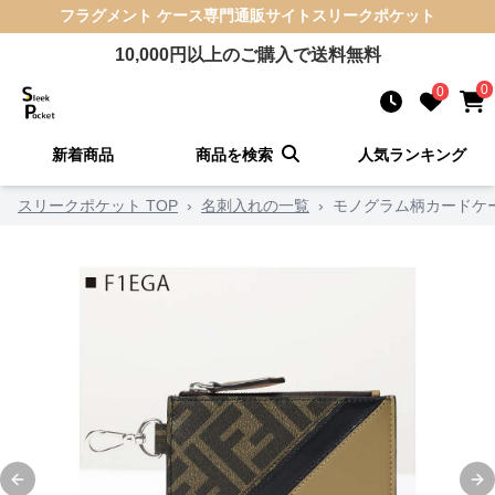
フラグメント ケース
専門通販サイト
スリークポケット
10,000
円以上のご購入で送料無料
0
0
新着商品
商品を検索
人気ランキング
スリークポケット TOP
›
名刺入れの一覧
›
モノグラム柄カードケ
Previous slide
Ne