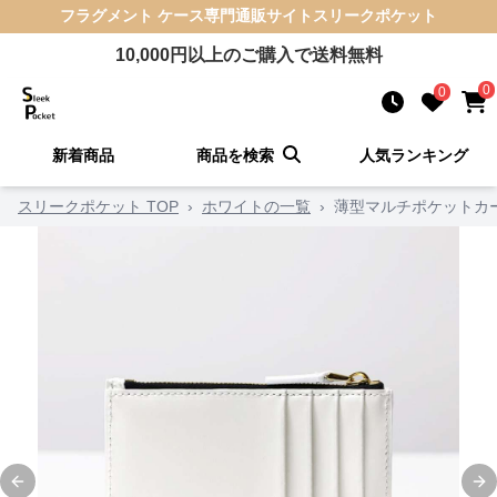
フラグメント ケース
専門通販サイト
スリークポケット
10,000
円以上のご購入で送料無料
0
0
新着商品
商品を検索
人気ランキング
スリークポケット TOP
›
ホワイトの一覧
›
薄型マルチポケットカ
Previous slide
Ne