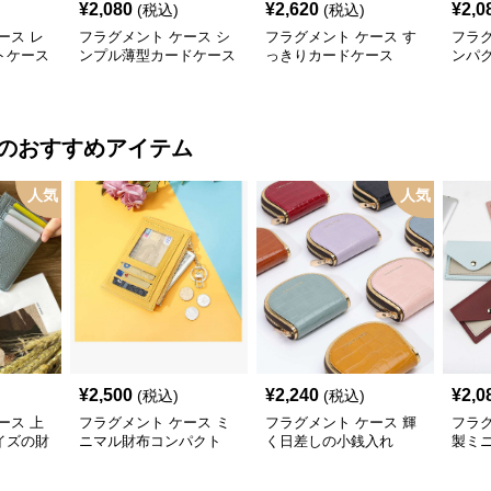
¥
2,080
¥
2,620
¥
2,0
(税込)
(税込)
ース レ
フラグメント ケース シ
フラグメント ケース す
フラグ
トケース
ンプル薄型カードケース
っきりカードケース
ンパ
のおすすめアイテム
人気
人気
¥
2,500
¥
2,240
¥
2,0
(税込)
(税込)
ース 上
フラグメント ケース ミ
フラグメント ケース 輝
フラグ
イズの財
ニマル財布コンパクト
く日差しの小銭入れ
製ミ
ダー