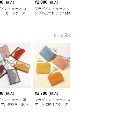
80
¥
2,880
¥
3,160
(税込)
(税込)
(税込)
メント ケース コ
フラグメント ケース シ
フラグメント ケース フ
クト カードケース
ンプル三つ折りミニ財布
ラグメントカードケース
もっと見る
人
80
¥
2,700
¥
2,580
(税込)
(税込)
(税込)
メント ケース 革
フラグメント ケース ス
フラグメント ケース フ
ニマル財布キーホル
マート収納ミニケース
ラグメント スリムウォ
レット