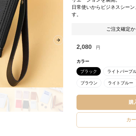
日常使いからビジネスシーン
す。
ご注文確定か
Next slide
2,080
円
カラー
ブラック
ライトパープ
ブラウン
ライトブルー
購
カー