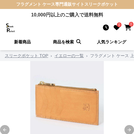
フラグメント ケース
専門通販サイト
スリークポケット
10,000
円以上のご購入で送料無料
0
0
新着商品
商品を検索
人気ランキング
スリークポケット TOP
›
イエローの一覧
›
フラグメント ケース 
Previous slide
Ne