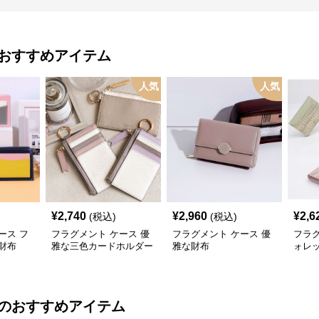
おすすめアイテム
人気
人気
¥
2,740
¥
2,960
¥
2,6
(税込)
(税込)
ース フ
フラグメント ケース 優
フラグメント ケース 優
フラグ
財布
雅な三色カードホルダー
雅な財布
ォレ
のおすすめアイテム