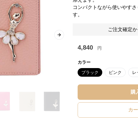
コンパクトながら使いやすさ
す。
ご注文確定か
Next slide
4,840
円
カラー
ブラック
ピンク
レ
購
カー