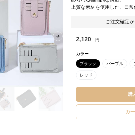
上質な素材を使用した、日常
ご注文確定か
2,120
Next slide
円
カラー
ブラック
パープル
レッド
購
カー