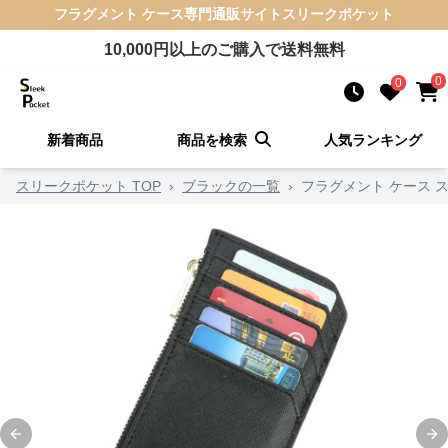
フラグメント ケース
専門通販サイト
スリークポケット
10,000
円以上のご購入で送料無料
0
0
新着商品
商品を検索
人気ランキング
スリークポケット TOP
›
ブラックの一覧
›
フラグメント ケース 
Previous slide
Ne