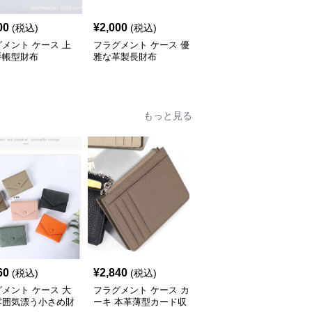
00
¥
2,000
¥
2,800
(税込)
(税込)
(税込)
メント ケース 上
フラグメント ケース 優
フラグメント ケース 小
手帳型財布
雅な革製長財布
粋な財布コレクション
もっと見る
60
¥
2,840
¥
2,460
(税込)
(税込)
(税込)
メント ケース 大
フラグメント ケース カ
フラグメント ケース 薄
雰囲気漂う小さめ財
ーキ 本革薄型カード収
型多機能革製カーキカー