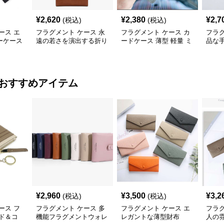
¥
2,620
¥
2,380
¥
2,7
(税込)
(税込)
ース エ
フラグメント ケース 永
フラグメント ケース カ
フラグ
ーケース
遠の若さを演出する折り
ードケース 薄型 軽量 ミ
品な
財布
ニ財布
おすすめアイテム
¥
2,960
¥
3,500
¥
3,2
(税込)
(税込)
ース フ
フラグメント ケース 多
フラグメント ケース エ
フラグ
ド＆コ
機能フラグメントウォレ
レガントな薄型財布
人の