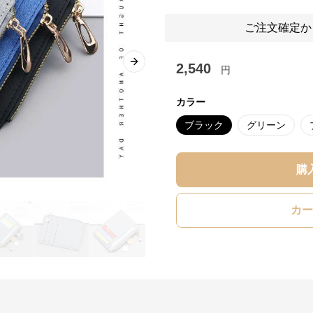
ご注文確定か
2,540
Next slide
円
カラー
ブラック
グリーン
購
カー