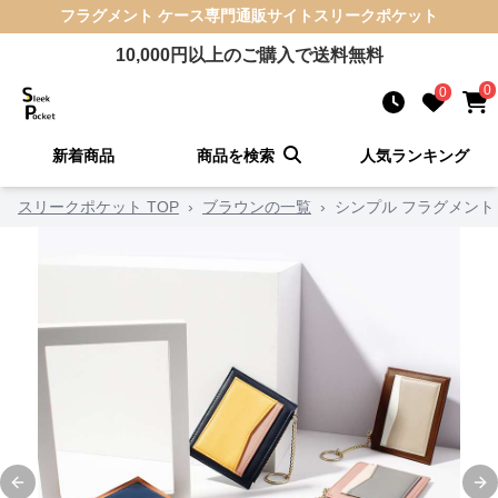
フラグメント ケース
専門通販サイト
スリークポケット
10,000
円以上のご購入で送料無料
0
0
新着商品
商品を検索
人気ランキング
スリークポケット TOP
›
ブラウンの一覧
›
シンプル フラグメント
Previous slide
Ne