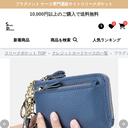
フラグメント ケース
専門通販サイト
スリークポケット
10,000
円以上のご購入で送料無料
0
0
新着商品
商品を検索
人気ランキング
スリークポケット TOP
›
クレジットカードケースの一覧
›
フラグ
Previous slide
Ne