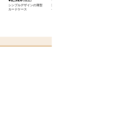
(税込)
(税込)
(税込
シンプルデザインの薄型
薄型カードケース パス
カードケース 本
カードケース
ケース
型 IDカードホ