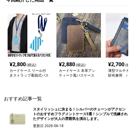
¥
2,800
¥
2,880
¥
2,700
(税込)
(税込)
(税込
カードケース リール付
カードケース 本革アン
薄型マルチカー
きストラップ着脱式パス
ティーク風パスケース
財布兼用 パス
ケース
おすすめ記事一覧
スタイリッシュに決まる！シルバーのチェーンがアクセン
トのおすすめフラグメントケース5選！シンプルで洗練され
たデザインが大人の雰囲気を演出します。
更新日
2026-06-18