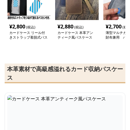
¥
2,800
¥
2,880
¥
2,700
(税込)
(税込)
(税込
カードケース リール付
カードケース 本革アン
薄型マルチカー
きストラップ着脱式パス
ティーク風パスケース
財布兼用 パス
ケース
本革素材で高級感溢れるカード収納パスケー
ス