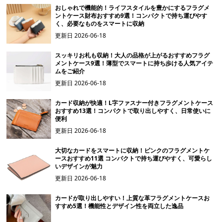
おしゃれで機能的！ライフスタイルを豊かにするフラグメ
ントケース財布おすすめ9選！コンパクトで持ち運びやす
く、必要なものをスマートに収納
更新日
2026-06-18
スッキリお札も収納！大人の品格が上がるおすすめフラグ
メントケース9選！薄型でスマートに持ち歩ける人気アイテ
ムをご紹介
更新日
2026-06-18
カード収納が快適！L字ファスナー付きフラグメントケース
おすすめ13選！コンパクトで取り出しやすく、日常使いに
便利
更新日
2026-06-18
大切なカードをスマートに収納！ピンクのフラグメントケ
ースおすすめ11選 コンパクトで持ち運びやすく、可愛らし
いデザインが魅力
更新日
2026-06-18
カードが取り出しやすい！上質な革フラグメントケースお
すすめ5選！機能性とデザイン性を両立した逸品