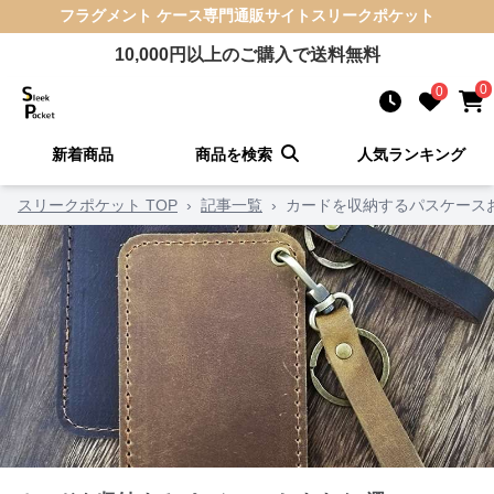
フラグメント ケース
専門通販サイト
スリークポケット
10,000
円以上のご購入で送料無料
0
0
新着商品
商品を検索
人気ランキング
スリークポケット TOP
›
記事一覧
›
カードを収納するパスケース