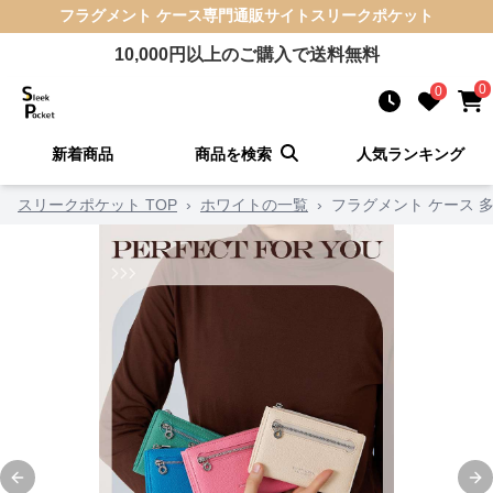
フラグメント ケース
専門通販サイト
スリークポケット
10,000
円以上のご購入で送料無料
0
0
新着商品
商品を検索
人気ランキング
スリークポケット TOP
›
ホワイトの一覧
›
フラグメント ケース 
Previous slide
Ne