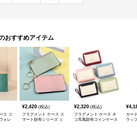
のおすすめアイテム
¥
2,420
¥
2,320
¥
4,1
(税込)
(税込)
ース コ
フラグメント ケース ス
フラグメント ケース ネ
カー
ウォレ
マート財布シリーズ ミ
コ耳風財布コインケース
ラップ
ニウォレット
ダー