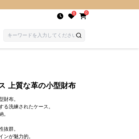
0
0
ス 上質な革の小型財布
型財布。
する洗練されたケース。
納。
性抜群。
インが魅力的。