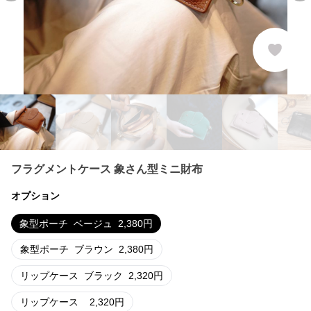
フラグメントケース 象さん型ミニ財布
オプション
象型ポーチ
ベージュ
2,380
円
象型ポーチ
ブラウン
2,380
円
リップケース
ブラック
2,320
円
リップケース
2,320
円