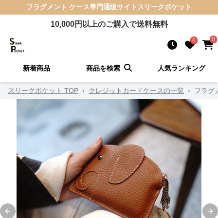
フラグメント ケース
専門通販サイト
スリークポケット
10,000
円以上のご購入で送料無料
0
0
新着商品
商品を検索
人気ランキング
スリークポケット TOP
›
クレジットカードケースの一覧
›
フラグ
Previous slide
Ne