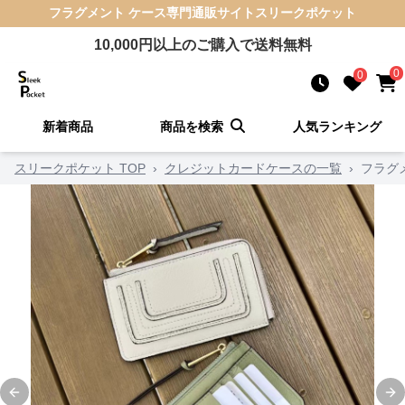
フラグメント ケース
専門通販サイト
スリークポケット
10,000
円以上のご購入で送料無料
0
0
新着商品
商品を検索
人気ランキング
スリークポケット TOP
›
クレジットカードケースの一覧
›
フラグ
Previous slide
Ne