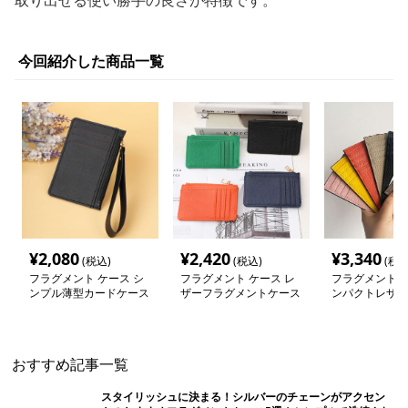
取り出せる使い勝手の良さが特徴です。
今回紹介した商品一覧
¥
2,080
¥
2,420
¥
3,340
(税込)
(税込)
(税込
フラグメント ケース シ
フラグメント ケース レ
フラグメント ケ
ンプル薄型カードケース
ザーフラグメントケース
ンパクトレザー
ース
おすすめ記事一覧
スタイリッシュに決まる！シルバーのチェーンがアクセン