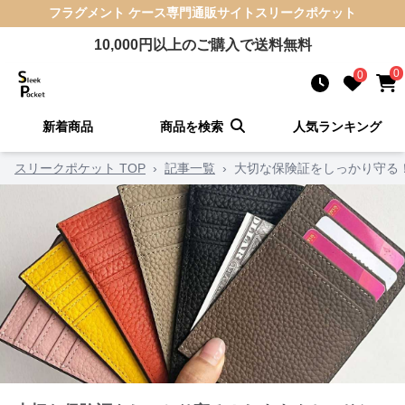
フラグメント ケース
専門通販サイト
スリークポケット
10,000
円以上のご購入で送料無料
0
0
新着商品
商品を検索
人気ランキング
スリークポケット TOP
›
記事一覧
›
大切な保険証をしっかり守る