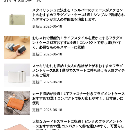
スタイリッシュに決まる！シルバーのチェーンがアクセン
トのおすすめフラグメントケース5選！シンプルで洗練され
たデザインが大人の雰囲気を演出します。
更新日
2026-06-18
おしゃれで機能的！ライフスタイルを豊かにするフラグメ
ントケース財布おすすめ9選！コンパクトで持ち運びやす
く、必要なものをスマートに収納
更新日
2026-06-18
スッキリお札も収納！大人の品格が上がるおすすめフラグ
メントケース9選！薄型でスマートに持ち歩ける人気アイテ
ムをご紹介
更新日
2026-06-18
カード収納が快適！L字ファスナー付きフラグメントケース
おすすめ13選！コンパクトで取り出しやすく、日常使いに
便利
更新日
2026-06-18
大切なカードをスマートに収納！ピンクのフラグメントケ
ースおすすめ11選 コンパクトで持ち運びやすく、可愛らし