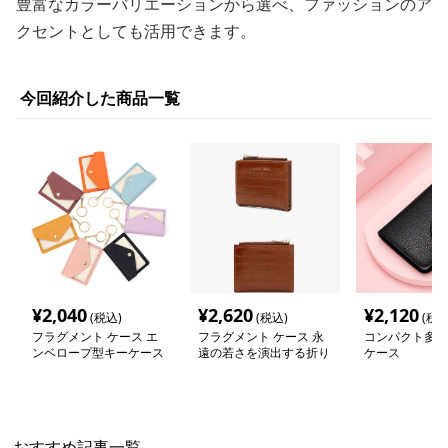
豊富なカラーバリエーションから選べ、ファッションのア
クセントとしても活用できます。
今回紹介した商品一覧
¥
2,040
¥
2,620
¥
2,120
(税込)
(税込)
(税込
フラグメント ケース エ
フラグメント ケース 永
コンパクト多機
ンベロープ型キーケース
遠の若さを演出する折り
ケース
財布
おすすめ記事一覧