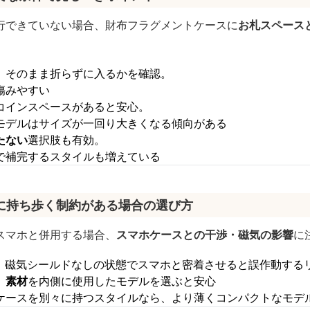
行できていない場合、財布フラグメントケースに
お札スペース
、そのまま折らずに入るかを確認。
傷みやすい
コインスペースがあると安心。
モデルはサイズが一回り大きくなる傾向がある
たない
選択肢も有効。
で補完するスタイルも増えている
に持ち歩く制約がある場合の選び方
スマホと併用する場合、
スマホケースとの干渉・磁気の影響
に
は、磁気シールドなしの状態でスマホと密着させると誤作動する
）素材
を内側に使用したモデルを選ぶと安心
ケースを別々に持つスタイルなら、より薄くコンパクトなモデ