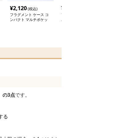
¥
2,120
¥
2,580
¥
2,700
(税込)
(税込)
(税込
フラグメント ケース コ
フラグメント ケース ミ
フラグメント ケ
ンパクト マルチポケッ
ニマル 薄型 財布
質なレザー仕様
ト 財布
ケース 財布
」の3点
です。
する