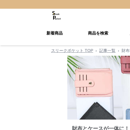
新着商品
商品を検索
スリークポケット TOP
›
記事一覧
›
財布
財布とケースが一体に！