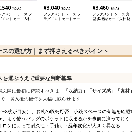
2,540
¥
3,040
¥
3,460
(税込)
(税込)
(税込)
ラグメント ケース フ
フラグメント ケース フ
フラグメント ケース 薄
グメント カード入れ
ラグメント カードケー
型 多機能 カード入れ 財
ス
布
ースの選び方｜まず押さえるべきポイント
スを選ぶうえで重要な判断基準
選ぶ際に最初に確認すべきは、
「収納力」「サイズ感」「素材
とで、購入後の後悔を大幅に減らせます。
4〜8枚が目安）、お札の収納可否、小銭スペースの有無を確認
か、よく使うバッグのポケットに収まるかを事前に測っておく
イロンによって耐久性・手触り・経年変化が大きく異なる